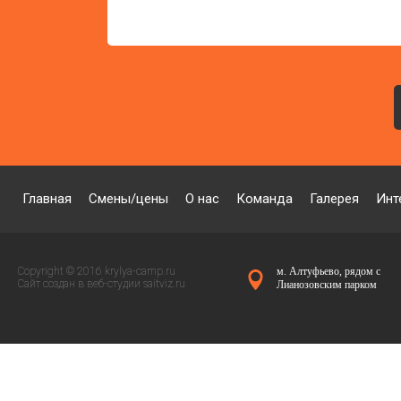
Главная
Смены/цены
О нас
Команда
Галерея
Инт
Copyright © 2016 krylya-camp.ru
м. Алтуфьево, рядом с
Сайт создан в веб-студии
saitviz.ru
Лианозовским парком