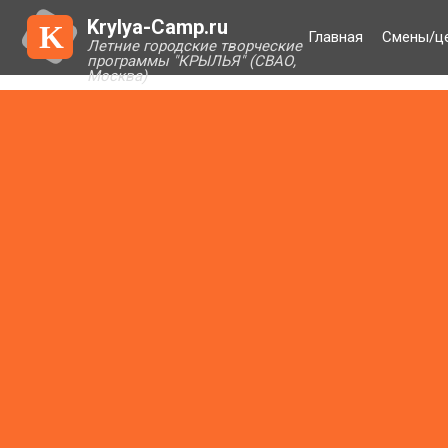
Krylya-Camp.ru
K
Главная
Смены/ц
Летние городские творческие
программы "КРЫЛЬЯ" (СВАО,
Москва)