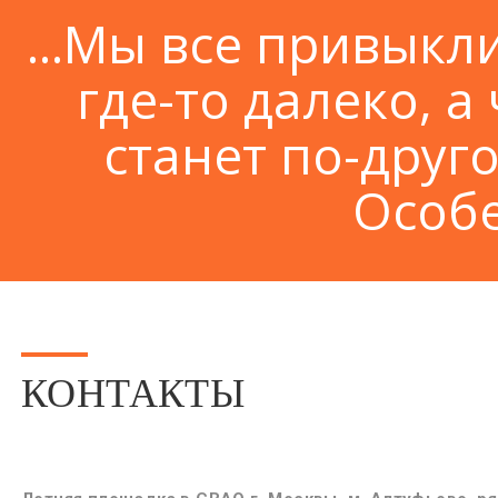
...Мы все привыкл
где-то далеко, а 
станет по-друго
Особе
КОНТАКТЫ