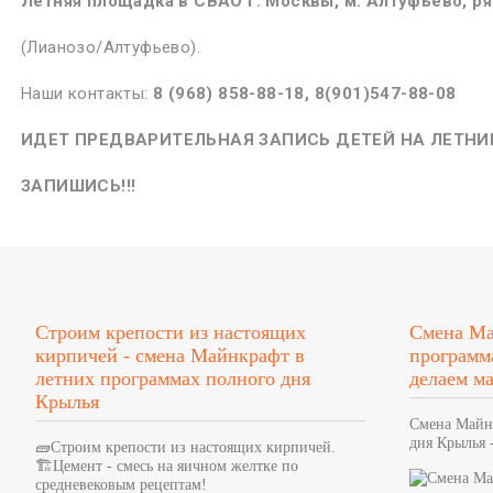
Летняя площадка в СВАО г. Москвы, м. Алтуфьево, р
(Лианозо/Алтуфьево).
Наши контакты:
8 (968) 858-88-18, 8(901)547-88-08
ИДЕТ ПРЕДВАРИТЕЛЬНАЯ ЗАПИСЬ ДЕТЕЙ НА ЛЕТНИ
ЗАПИШИСЬ!!!
Строим крепости из настоящих
Смена Ма
кирпичей - смена Майнкрафт в
программ
летних программах полного дня
делаем м
Крылья
Смена Майн
дня Крылья 
🧱Строим крепости из настоящих кирпичей.
🏗Цемент - смесь на яичном желтке по
средневековым рецептам!