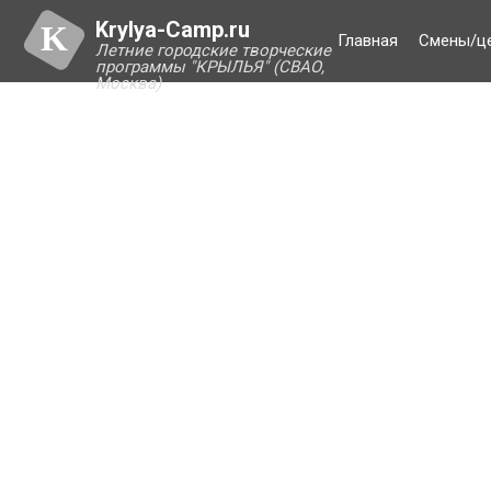
Krylya-Camp.ru
K
Главная
Смены/ц
Летние городские творческие
программы "КРЫЛЬЯ" (СВАО,
Москва)