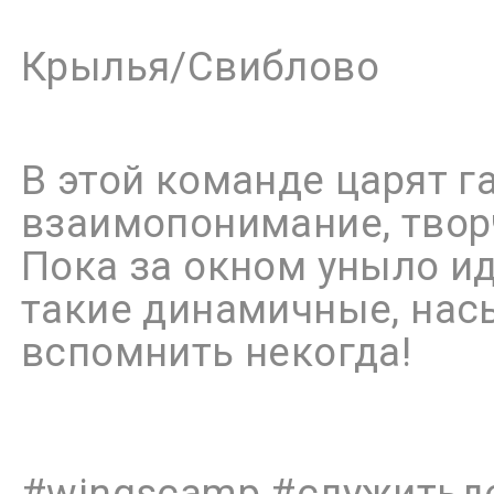
Крылья/Свиблово
В этой команде царят г
взаимопонимание, твор
Пока за окном уныло и
такие динамичные, насы
вспомнить некогда!
#wingscamp #служитьд