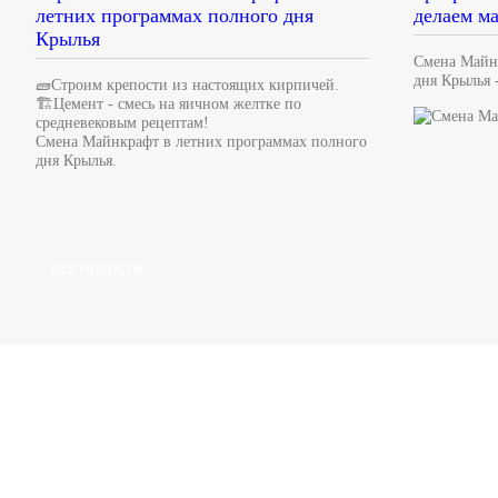
летних программах полного дня
делаем м
Крылья
Смена Майн
дня Крылья 
🧱Строим крепости из настоящих кирпичей.
🏗Цемент - смесь на яичном желтке по
средневековым рецептам!
Смена Майнкрафт в летних программах полного
дня Крылья.
ВСЕ НОВОСТИ
ЕСТЬ ВОПРОСЫ? З