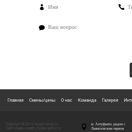
Главная
Смены/цены
О нас
Команда
Галерея
Инт
Copyright © 2016 krylya-camp.ru
м. Алтуфьево, рядом с
Сайт создан в веб-студии
saitviz.ru
Лианозовским парком