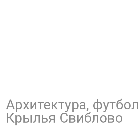
...Мы все привыкл
где-то далеко, а 
станет по-друго
Особе
Архитектура, футбол
Крылья Свиблово