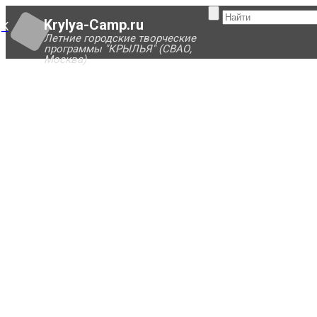
Krylya-Camp.ru
K
Летние городские творческие
программы "КРЫЛЬЯ" (СВАО,
Москва)