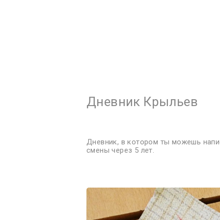
...Мы все привыкли
в этот раз все стан
Дневник Крыльев
Дневник, в котором ты можешь напи
смены через 5 лет.