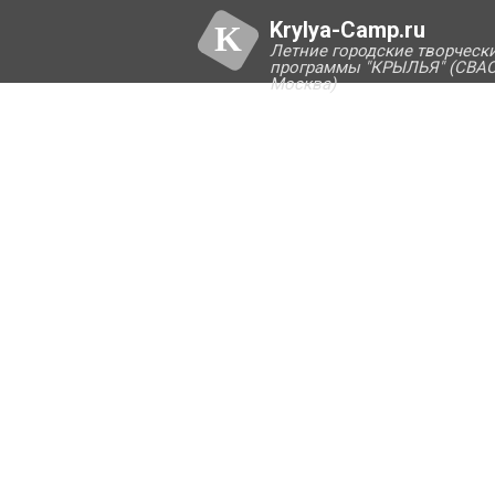
Krylya-Camp.ru
K
Летние городские творческ
программы "КРЫЛЬЯ" (СВАО
Москва)