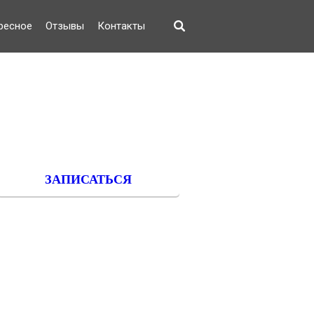
ресное
Отзывы
Контакты
8 (968) 858-88-18
8 (903) 208-88-28
ЗАПИСАТЬСЯ
c 8:15 до 18:45
montessori-larino@mail.ru
м. Алтуфьево, рядом с
Лианозовским парком