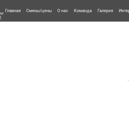
Главная
Смены/цены
О нас
Команда
Галерея
Инте
ие
,