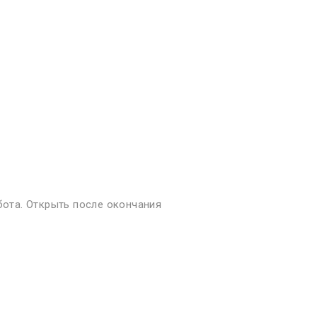
далеко, а что если
. Особенно дети....
бота. Открыть после окончания