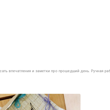
, что чудеса происходят где-то 
ет по-другому? Все могут летать
сать впечатления и заметки про прошедший день. Ручная ра