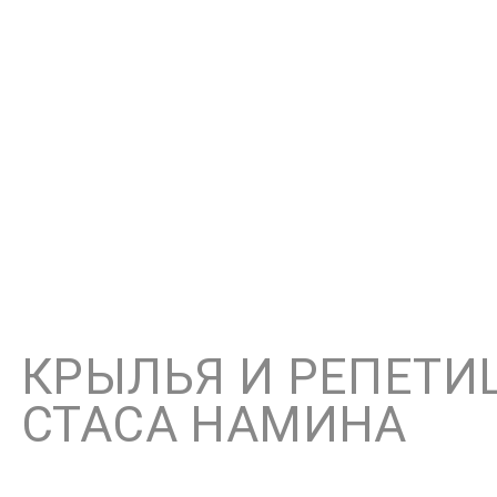
...Мы все привыкл
где-то далеко, а 
станет по-друго
Особе
КРЫЛЬЯ И РЕПЕТИ
СТАСА НАМИНА