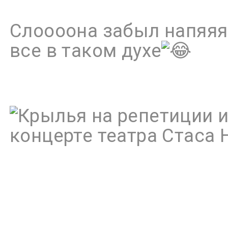
Слоооона забыл напяяяял
все в таком духе