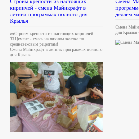
Строим крепости из настоящих
Смена Ма
кирпичей - смена Майнкрафт в
программ
летних программах полного дня
делаем м
Крылья
Смена Майн
дня Крылья 
🧱Строим крепости из настоящих кирпичей.
🏗Цемент - смесь на яичном желтке по
средневековым рецептам!
Смена Майнкрафт в летних программах полного
дня Крылья.