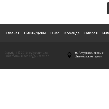
Главная
Смены/цены
О нас
Команда
Галерея
Инт
Copyright © 2016 krylya-camp.ru
м. Алтуфьево, рядом с
Сайт создан в веб-студии
saitviz.ru
Лианозовским парком