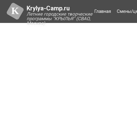
Krylya-Camp.ru
K
Главная
Смены/ц
Летние городские творческие
программы "КРЫЛЬЯ" (СВАО,
Москва)