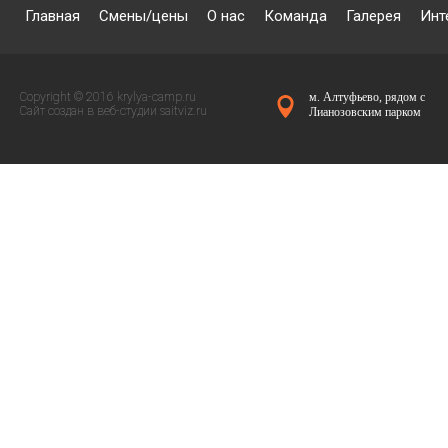
Главная
Смены/цены
О нас
Команда
Галерея
Инт
Copyright © 2016 krylya-camp.ru
м. Алтуфьево, рядом с
Сайт создан в веб-студии
saitviz.ru
Лианозовским парком