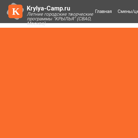
Krylya-Camp.ru
K
Главная
Смены/ц
Летние городские творческие
программы "КРЫЛЬЯ" (СВАО,
Москва)