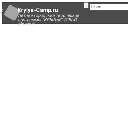
Krylya-Camp.ru
K
Летние городские творческие
программы "КРЫЛЬЯ" (СВАО,
Москва)