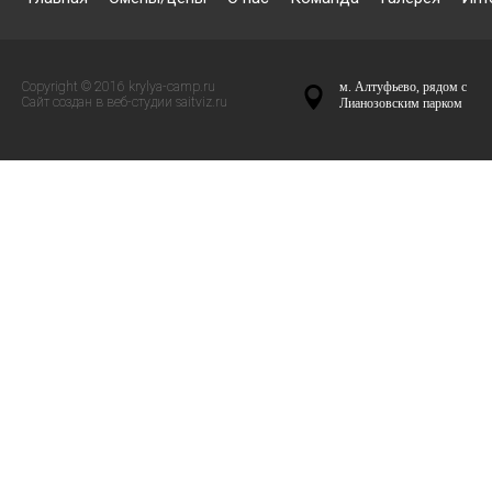
Copyright © 2016 krylya-camp.ru
м. Алтуфьево, рядом с
Сайт создан в веб-студии
saitviz.ru
Лианозовским парком