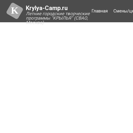
Krylya-Camp.ru
K
Главная
Смены/ц
Летние городские творческие
программы "КРЫЛЬЯ" (СВАО,
Москва)