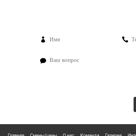
ЕСТЬ ВОПРОСЫ? З
Главная
Смены/цены
О нас
Команда
Галерея
Инт