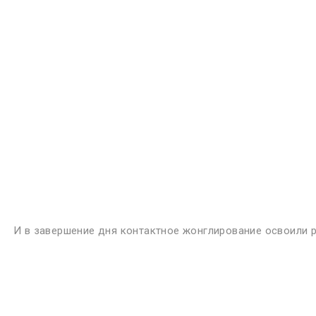
...Мы все привыкл
где-то далеко, а 
станет по-друго
Особе
И в завершение дня контактное жонглирование освоили 