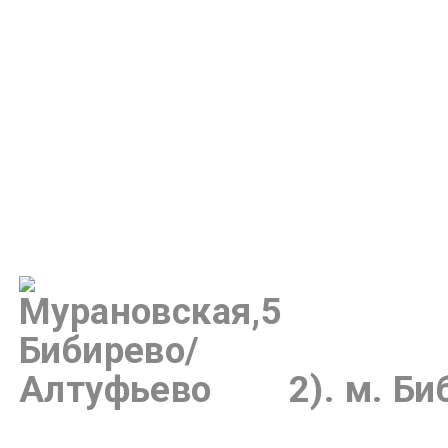
2).
м.
Би