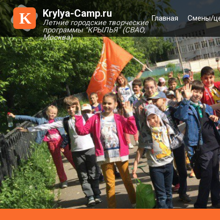
Krylya-Camp.ru
K
Главная
Смены/ц
Летние городские творческие
программы "КРЫЛЬЯ" (СВАО,
Москва)