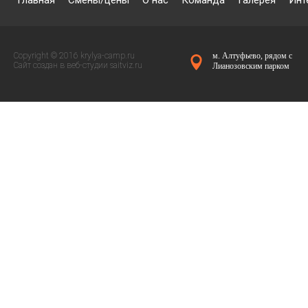
Главная
Смены/цены
О нас
Команда
Галерея
Инт
Copyright © 2016 krylya-camp.ru
м. Алтуфьево, рядом с
Сайт создан в веб-студии
saitviz.ru
Лианозовским парком