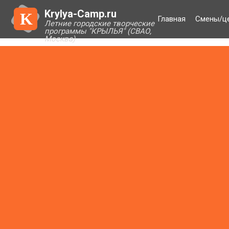
Krylya-Camp.ru
K
Главная
Смены/ц
Летние городские творческие
программы "КРЫЛЬЯ" (СВАО,
Москва)