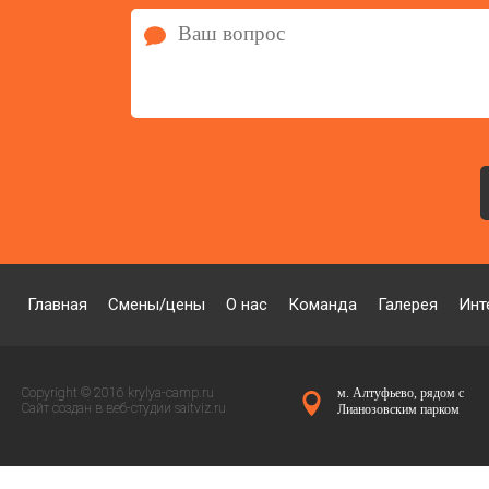
Главная
Смены/цены
О нас
Команда
Галерея
Инт
Copyright © 2016 krylya-camp.ru
м. Алтуфьево, рядом с
Сайт создан в веб-студии
saitviz.ru
Лианозовским парком